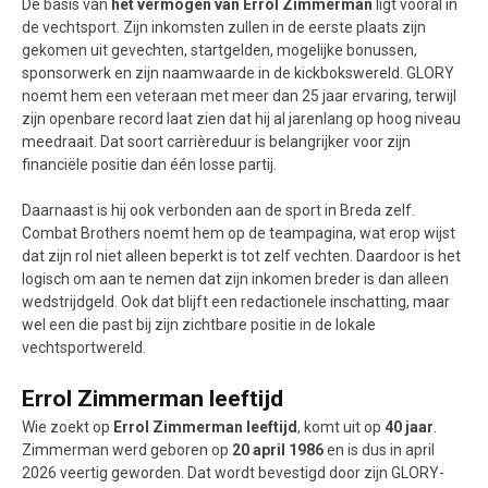
De basis van
het vermogen van Errol Zimmerman
ligt vooral in
de vechtsport. Zijn inkomsten zullen in de eerste plaats zijn
gekomen uit gevechten, startgelden, mogelijke bonussen,
sponsorwerk en zijn naamwaarde in de kickbokswereld. GLORY
noemt hem een veteraan met meer dan 25 jaar ervaring, terwijl
zijn openbare record laat zien dat hij al jarenlang op hoog niveau
meedraait. Dat soort carrièreduur is belangrijker voor zijn
financiële positie dan één losse partij.
Daarnaast is hij ook verbonden aan de sport in Breda zelf.
Combat Brothers noemt hem op de teampagina, wat erop wijst
dat zijn rol niet alleen beperkt is tot zelf vechten. Daardoor is het
logisch om aan te nemen dat zijn inkomen breder is dan alleen
wedstrijdgeld. Ook dat blijft een redactionele inschatting, maar
wel een die past bij zijn zichtbare positie in de lokale
vechtsportwereld.
Errol Zimmerman leeftijd
Wie zoekt op
Errol Zimmerman leeftijd
, komt uit op
40 jaar
.
Zimmerman werd geboren op
20 april 1986
en is dus in april
2026 veertig geworden. Dat wordt bevestigd door zijn GLORY-