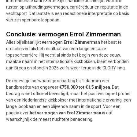
internationale kaart zette. Zijn financiële positie lijkt vooral te
rusten op uithoudingsvermogen, carrièreduur en reputatie in de
vechtsport. Dat laatste is een redactionele interpretatie op basis
van zijn openbare loopbaan.
Conclusie: vermogen Errol Zimmerman
Alles bij elkaar lijkt
vermogen Errol Zimmerman
het best te
omschrijven als het resultaat van een lange en taaie
topsportcarrière. Hij vecht al sinds het begin van deze eeuw,
maakte naam in het internationale kickboksen, bleef verbonden
aan Breda en stond in 2025 zelfs weer terug in de GLORY-ring.
De meest geloofwaardige schatting blijft daarom een
bandbreedte van ongeveer
€750.000 tot €1,5 miljoen
. Dat
bedrag is niet officieel bevestigd, maar het past wel bij het profiel
van een Nederlandse kickbokser met internationale ervaring, een
lange loopbaan en een blijvende naam in de sport. Voor een
pagina over
het vermogen van Erol Zimmerman
is dat
waarschijnlijk de meest nuchtere benadering.