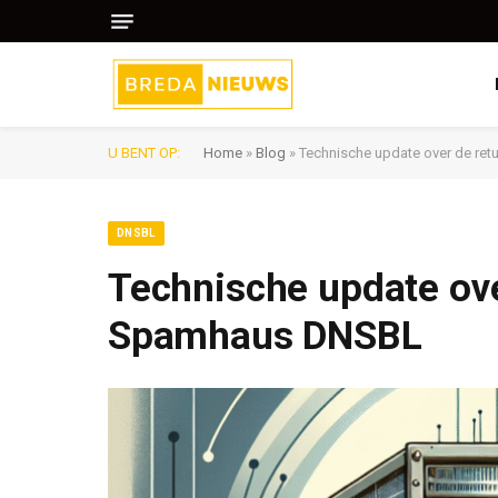
U BENT OP:
Home
»
Blog
»
Technische update over de r
DNSBL
Technische update ov
Spamhaus DNSBL