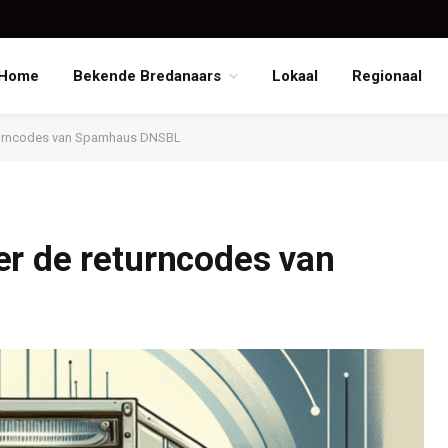
Home
Bekende Bredanaars
Lokaal
Regionaal
eturncodes van Spamhaus DNSBL
er de returncodes van