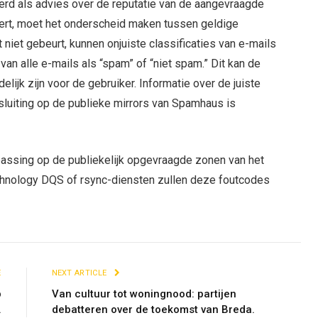
erd als advies over de reputatie van de aangevraagde
ert, moet het onderscheid maken tussen geldige
niet gebeurt, kunnen onjuiste classificaties van e-mails
van alle e-mails als “spam” of “niet spam.” Dit kan de
lijk zijn voor de gebruiker. Informatie over de juiste
sluiting op de publieke mirrors van Spamhaus is
passing op de publiekelijk opgevraagde zonen van het
hnology DQS of rsync-diensten zullen deze foutcodes
E
NEXT ARTICLE
p
Van cultuur tot woningnood: partijen
.
debatteren over de toekomst van Breda.