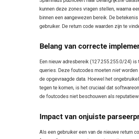
Spamhaus publiceert haar belangrijkste data
kunnen deze zones vragen stellen, waarna ee
binnen een aangewezen bereik. De betekenis 
gebruiker. De return code waarden zijn te vi
Belang van correcte implemen
Een nieuw adresbereik (127.255.255.0/24) is
queries. Deze foutcodes moeten
niet
worden g
de opgevraagde data. Hoewel het ongebruikel
tegen te komen, is het cruciaal dat softwareo
de foutcodes niet beschouwen als reputatiew
Impact van onjuiste parseer
Als een gebruiker een van de nieuwe return 