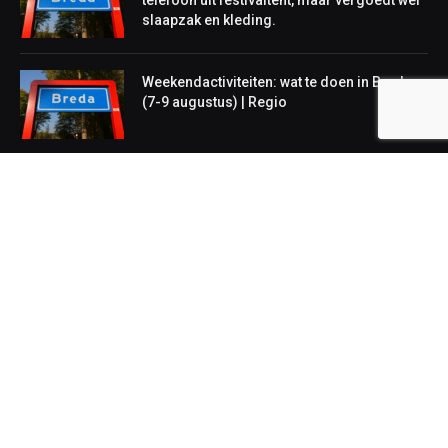
telefoon uit festivaltent, maar vergoedt wel
slaapzak en kleding.
Weekendactiviteiten: wat te doen in Breda
(7-9 augustus) | Regio
NIEUWS
Lokaal
Regionaal
Landelijk