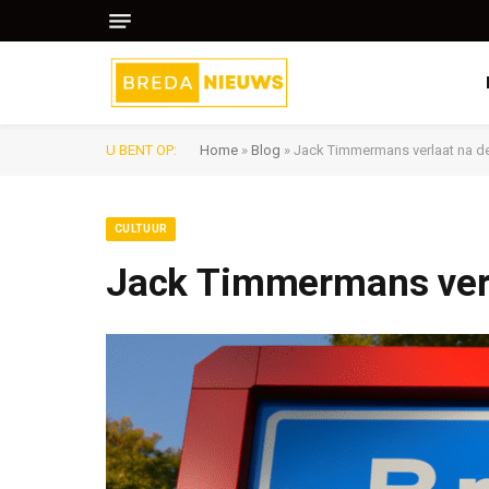
U BENT OP:
Home
»
Blog
»
Jack Timmermans verlaat na dert
CULTUUR
Jack Timmermans verla