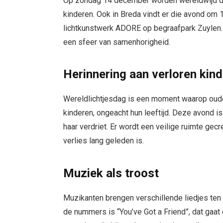
Op zondag 14 december worden wereldwijd d
kinderen. Ook in Breda vindt er die avond om 
lichtkunstwerk ADORE op begraafpark Zuylen.
een sfeer van samenhorigheid.
Herinnering aan verloren kin
Wereldlichtjesdag is een moment waarop ouder
kinderen, ongeacht hun leeftijd. Deze avond is
haar verdriet. Er wordt een veilige ruimte ge
verlies lang geleden is.
Muziek als troost
Muzikanten brengen verschillende liedjes ten
de nummers is “You’ve Got a Friend”, dat gaat o