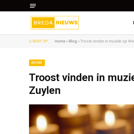
U BENT OP:
Home
»
Blog
»
Troost vinden in muziek op Wer
ADORE
Troost vinden in muzie
Zuylen