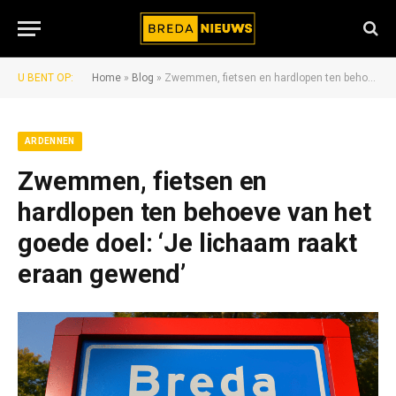
U BENT OP:
Home
»
Blog
»
Zwemmen, fietsen en hardlopen ten behoeve van het goede doel: ‘Je lichaam raakt eraan gewend’
ARDENNEN
Zwemmen, fietsen en
hardlopen ten behoeve van het
goede doel: ‘Je lichaam raakt
eraan gewend’