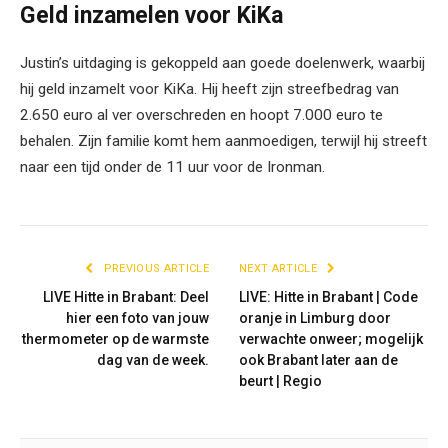
Geld inzamelen voor KiKa
Justin’s uitdaging is gekoppeld aan goede doelenwerk, waarbij
hij geld inzamelt voor KiKa. Hij heeft zijn streefbedrag van
2.650 euro al ver overschreden en hoopt 7.000 euro te
behalen. Zijn familie komt hem aanmoedigen, terwijl hij streeft
naar een tijd onder de 11 uur voor de Ironman.
PREVIOUS ARTICLE
NEXT ARTICLE
LIVE Hitte in Brabant: Deel
LIVE: Hitte in Brabant | Code
hier een foto van jouw
oranje in Limburg door
thermometer op de warmste
verwachte onweer; mogelijk
dag van de week.
ook Brabant later aan de
beurt | Regio