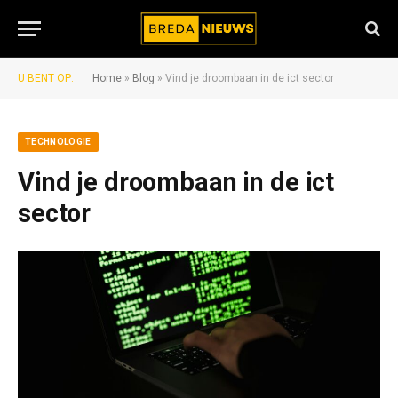
U BENT OP:
Home
»
Blog
»
Vind je droombaan in de ict sector
TECHNOLOGIE
Vind je droombaan in de ict
sector