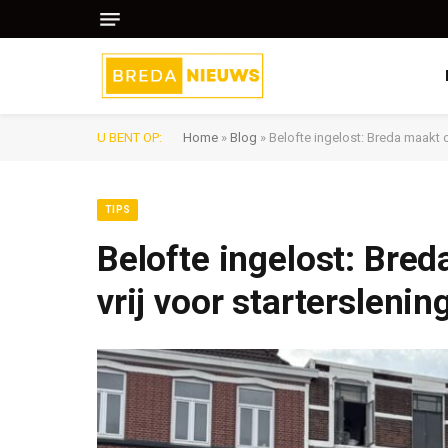
U BENT OP:
Home
»
Blog
»
Belofte ingelost: Breda maakt o
TIPS
Belofte ingelost: Bre
vrij voor starterslenin