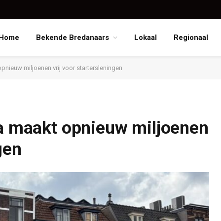
Home
Bekende Bredanaars
Lokaal
Regionaal
pnieuw miljoenen vrij voor startersleningen
da maakt opnieuw miljoenen
gen