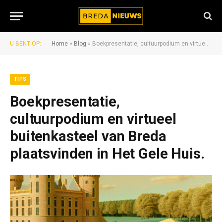
U BENT OP:
Home
»
Blog
»
Boekpresentatie, cultuurpodium en virtueel buitenkasteel van Breda plaatsvinden in Het Gele Huis.
TIPS
Boekpresentatie,
cultuurpodium en virtueel
buitenkasteel van Breda
plaatsvinden in Het Gele Huis.