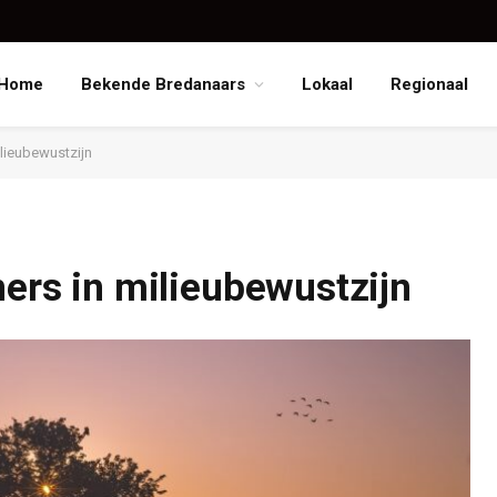
Home
Bekende Bredanaars
Lokaal
Regionaal
ilieubewustzijn
ners in milieubewustzijn