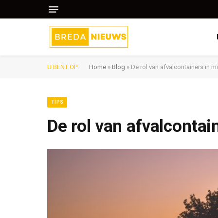
U BENT OP:
Home
»
Blog
»
De rol van afvalcontainers in m
TIPS
De rol van afvalcontai