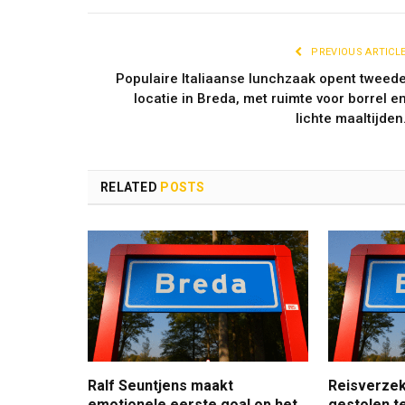
PREVIOUS ARTICL
Populaire Italiaanse lunchzaak opent tweed
locatie in Breda, met ruimte voor borrel e
lichte maaltijden
RELATED
POSTS
Ralf Seuntjens maakt
Reisverzek
emotionele eerste goal op het
gestolen te