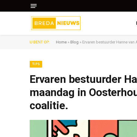
U BENT OP:
Home
»
Blog
»
Ervaren bestuurder Hanne van A
TIPS
Ervaren bestuurder Ha
maandag in Oosterhou
coalitie.