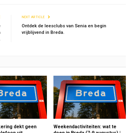
E
NEXT ARTICLE
e
Ontdek de leesclubs van Senia en begin
n
vrijblijvend in Breda.
.
ering dekt geen
Weekendactiviteiten: wat te
lefoon uit
doen in Breda (7-9 augustus) |