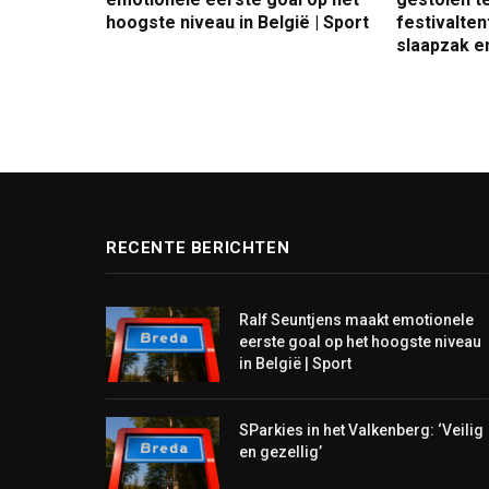
hoogste niveau in België | Sport
festivalte
slaapzak en
RECENTE BERICHTEN
Ralf Seuntjens maakt emotionele
eerste goal op het hoogste niveau
in België | Sport
SParkies in het Valkenberg: ‘Veilig
en gezellig’