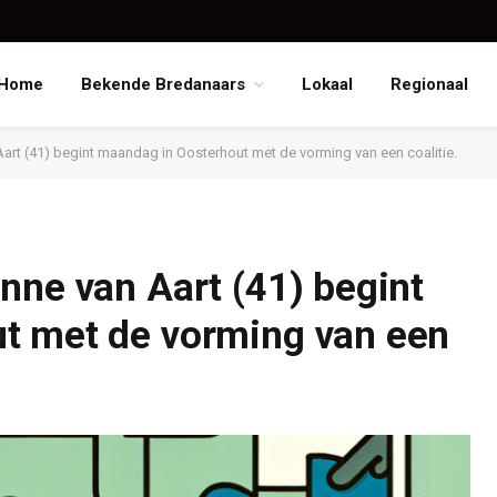
Home
Bekende Bredanaars
Lokaal
Regionaal
art (41) begint maandag in Oosterhout met de vorming van een coalitie.
nne van Aart (41) begint
t met de vorming van een