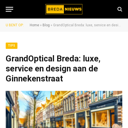
U BENT OP:
Home
»
Blog
»
GrandOptical Breda: luxe, service en design aan de Ginnekenstraat
TIPS
GrandOptical Breda: luxe,
service en design aan de
Ginnekenstraat