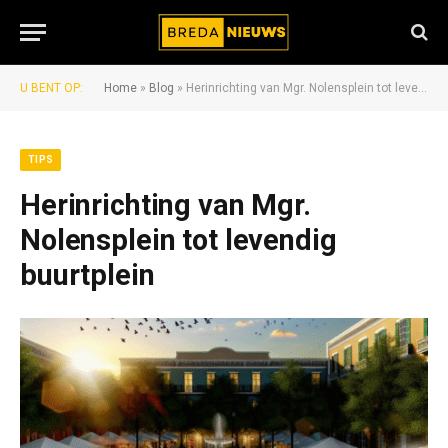
U BENT OP:
Home
»
Blog
»
Herinrichting van Mgr. Nolensplein tot levendig buurtplein
TIPS
Herinrichting van Mgr.
Nolensplein tot levendig
buurtplein