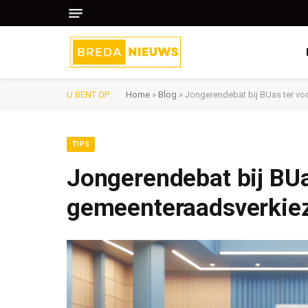
U BENT OP:
Home
»
Blog
»
Jongerendebat bij BUas ter v
TIPS
Jongerendebat bij BUa
gemeenteraadsverkie