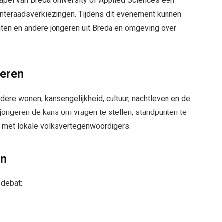
pel van Breda University of Applied Sciences een
nteraadsverkiezingen. Tijdens dit evenement kunnen
enten en andere jongeren uit Breda en omgeving over
geren
ere wonen, kansengelijkheid, cultuur, nachtleven en de
jongeren de kans om vragen te stellen, standpunten te
an met lokale volksvertegenwoordigers.
en
 debat: