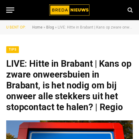
U BENT OP:
Home
»
Blog
»
LIVE: Hitte in Brabant | Kans op zware onweersbuien in Brabant, is het nodig om bij onweer alle stekkers uit het stopcontact te halen? | Regio
TIPS
LIVE: Hitte in Brabant | Kans op
zware onweersbuien in
Brabant, is het nodig om bij
onweer alle stekkers uit het
stopcontact te halen? | Regio