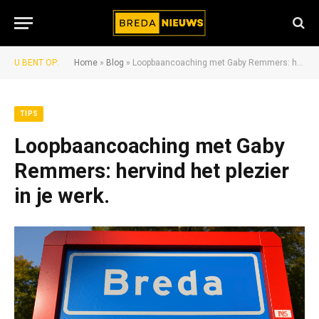
U BENT OP:
Home
»
Blog
»
Loopbaancoaching met Gaby Remmers: hervind het plezier in je werk.
TIPS
Loopbaancoaching met Gaby
Remmers: hervind het plezier
in je werk.