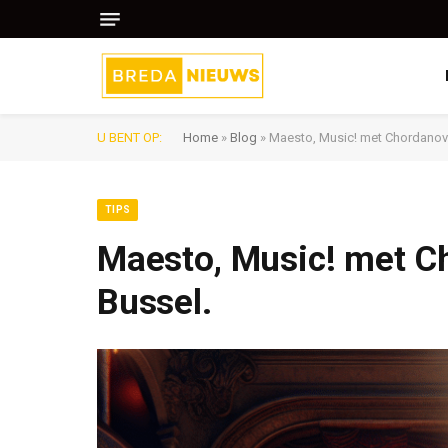
U BENT OP:
Home
»
Blog
»
Maesto, Music! met Chordanova
TIPS
Maesto, Music! met Ch
Bussel.