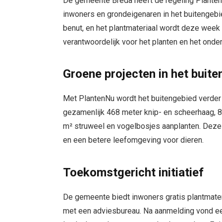
De gemeente Breda heeft de regeling PlantenN
inwoners en grondeigenaren in het buitengebie
benut, en het plantmateriaal wordt deze week
verantwoordelijk voor het planten en het onde
Groene projecten in het buit
Met PlantenNu wordt het buitengebied verder v
gezamenlijk 468 meter knip- en scheerhaag, 
m² struweel en vogelbosjes aanplanten. Deze i
en een betere leefomgeving voor dieren.
Toekomstgericht initiatief
De gemeente biedt inwoners gratis plantmate
met een adviesbureau. Na aanmelding vond ee