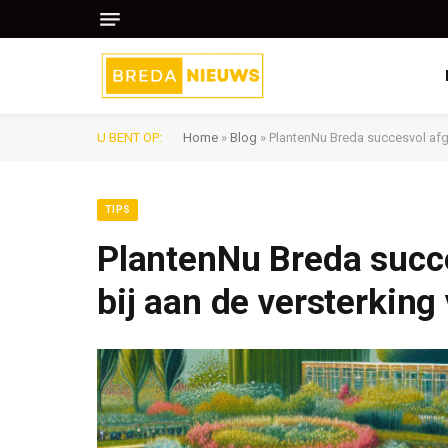
U BENT OP:
Home
»
Blog
»
PlantenNu Breda succesvol afge
TIPS
PlantenNu Breda succe
bij aan de versterking