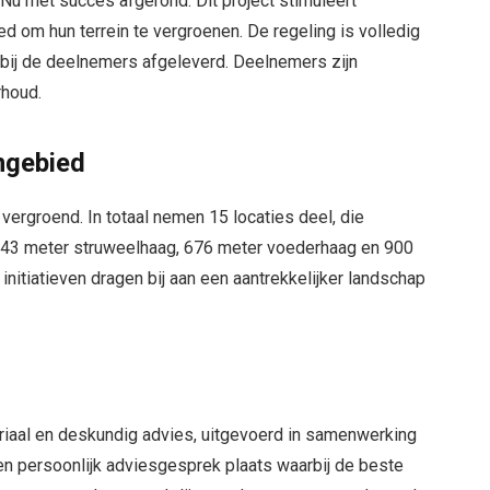
u met succes afgerond. Dit project stimuleert
d om hun terrein te vergroenen. De regeling is volledig
 bij de deelnemers afgeleverd. Deelnemers zijn
rhoud.
engebied
ergroend. In totaal nemen 15 locaties deel, die
843 meter struweelhaag, 676 meter voederhaag en 900
nitiatieven dragen bij aan een aantrekkelijker landschap
riaal en deskundig advies, uitgevoerd in samenwerking
n persoonlijk adviesgesprek plaats waarbij de beste