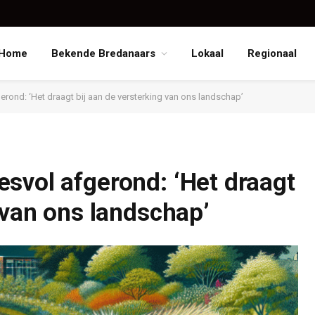
Home
Bekende Bredanaars
Lokaal
Regionaal
rond: ‘Het draagt bij aan de versterking van ons landschap’
svol afgerond: ‘Het draagt
 van ons landschap’