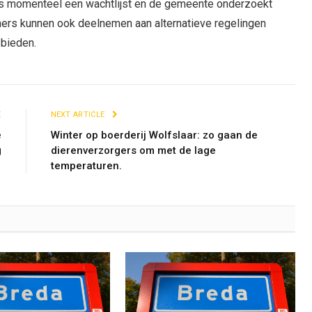
s momenteel een wachtlijst en de gemeente onderzoekt
ners kunnen ook deelnemen aan alternatieve regelingen
 bieden.
E
NEXT ARTICLE
e
Winter op boerderij Wolfslaar: zo gaan de
g
dierenverzorgers om met de lage
temperaturen.