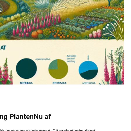
ing PlantenNu af