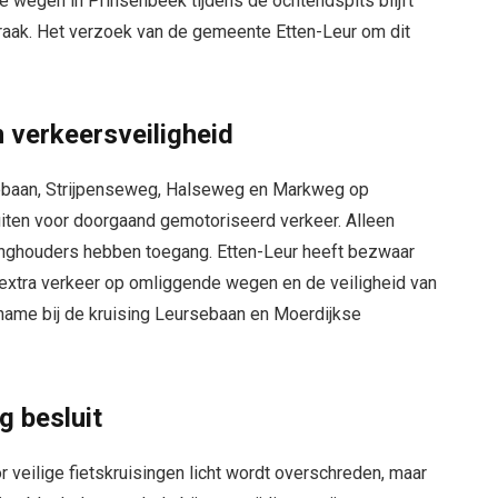
e wegen in Prinsenbeek tijdens de ochtendspits blijft
praak. Het verzoek van de gemeente Etten-Leur om dit
 verkeersveiligheid
ebaan, Strijpenseweg, Halseweg en Markweg op
uiten voor doorgaand gemotoriseerd verkeer. Alleen
ffinghouders hebben toegang. Etten-Leur heeft bezwaar
t extra verkeer op omliggende wegen en de veiligheid van
 name bij de kruising Leursebaan en Moerdijkse
g besluit
or veilige fietskruisingen licht wordt overschreden, maar