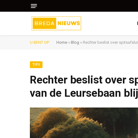
U BENT OP:
Home
»
Blog
»
Rechter beslist over spitsafslui
TIPS
Rechter beslist over sp
van de Leursebaan blij