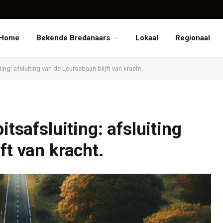
Home
Bekende Bredanaars
Lokaal
Regionaal
ting: afsluiting van de Leursebaan blijft van kracht.
itsafsluiting: afsluiting
ft van kracht.