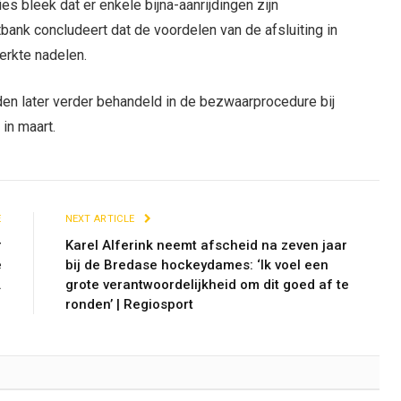
ies bleek dat er enkele bijna-aanrijdingen zijn
bank concludeert dat de voordelen van de afsluiting in
rkte nadelen.
en later verder behandeld in de bezwaarprocedure bij
in maart.
E
NEXT ARTICLE
r
Karel Alferink neemt afscheid na zeven jaar
e
bij de Bredase hockeydames: ‘Ik voel een
.
grote verantwoordelijkheid om dit goed af te
ronden’ | Regiosport