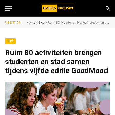
U BENT OP:
Home
»
Blog
»
Ruim 80 activiteiten brengen studenten en stad samen tijdens vijfde editie GoodMood
TIPS
Ruim 80 activiteiten brengen
studenten en stad samen
tijdens vijfde editie GoodMood