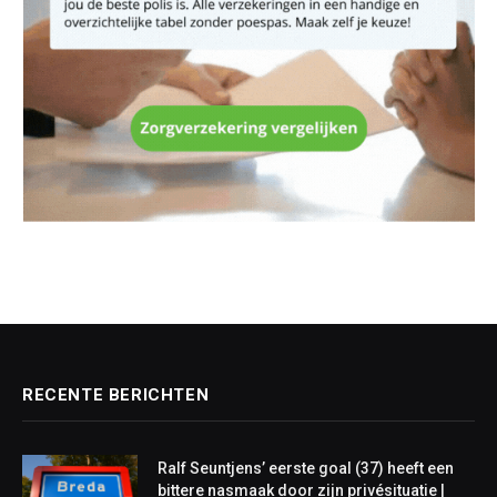
RECENTE BERICHTEN
Ralf Seuntjens’ eerste goal (37) heeft een
bittere nasmaak door zijn privésituatie |