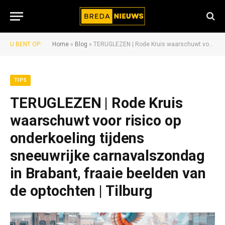
U BENT OP:
Home
»
Blog
»
TERUGLEZEN | Rode Kruis waarschuwt voor risico op onderkoeling tijdens sneeuwrijke carnavalszondag in Brabant, fraaie beelden van de optochten | Tilburg
TIPS
TERUGLEZEN | Rode Kruis
waarschuwt voor risico op
onderkoeling tijdens
sneeuwrijke carnavalszondag
in Brabant, fraaie beelden van
de optochten | Tilburg