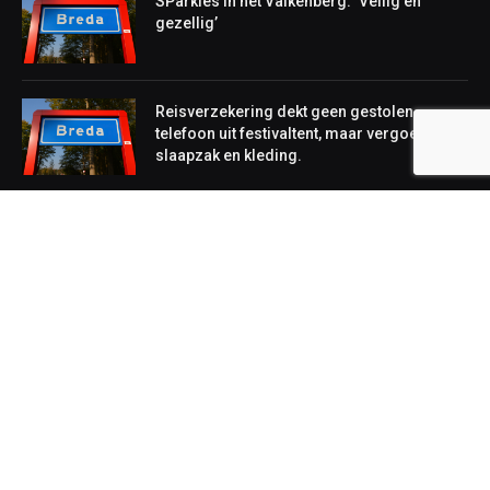
SParkies in het Valkenberg: ‘Veilig en
gezellig’
Reisverzekering dekt geen gestolen
telefoon uit festivaltent, maar vergoedt wel
slaapzak en kleding.
NIEUWS
Lokaal
Regionaal
Landelijk