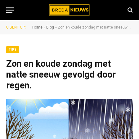
U BENT OP:
Home
»
Blog
»
Zon en koude zondag met natte sneeuw gevolgd door regen.
TIPS
Zon en koude zondag met
natte sneeuw gevolgd door
regen.