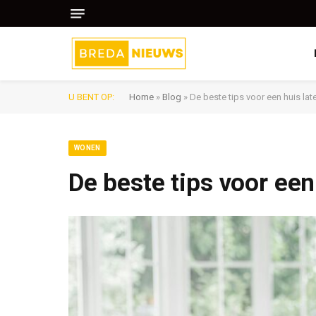
U BENT OP:
Home
»
Blog
»
De beste tips voor een huis la
WONEN
De beste tips voor een