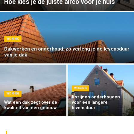
Hoe kies je de juiste airco voor je huis
WONING
Dakwerken en onderhoud: zo verleng je de levensduur
van je dak
WONING
WONING
Kozijnen onderhouden
Wat een dak zegt over de
voor een langere
kwaliteit van een gebouw
levensduur