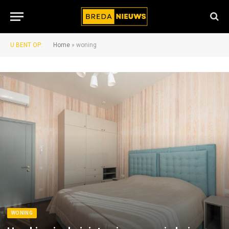
U BENT OP:
Home
»
woning
WONING