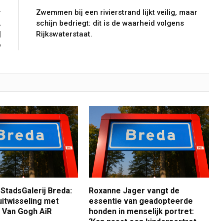
r
Zwemmen bij een rivierstrand lijkt veilig, maar
,
schijn bedriegt: dit is de waarheid volgens
|
Rijkswaterstaat.
o
StadsGalerij Breda:
Roxanne Jager vangt de
uitwisseling met
essentie van geadopteerde
t Van Gogh AiR
honden in menselijk portret: