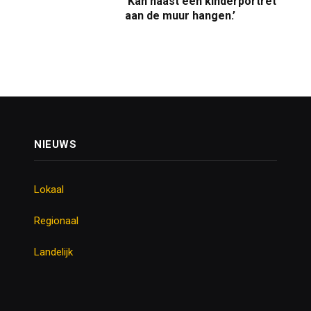
‘Kan naast een kinderportret
aan de muur hangen.’
NIEUWS
Lokaal
Regionaal
Landelijk