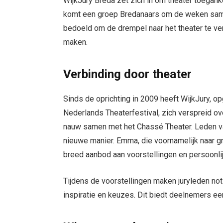
WijkJury Breda zet zich in om theater toeganke
komt een groep Bredanaars om de weken same
bedoeld om de drempel naar het theater te ve
maken.
Verbinding door theater
Sinds de oprichting in 2009 heeft WijkJury, opg
Nederlands Theaterfestival, zich verspreid ov
nauw samen met het Chassé Theater. Leden va
nieuwe manier. Emma, die voornamelijk naar gr
breed aanbod aan voorstellingen en persoonli
Tijdens de voorstellingen maken juryleden no
inspiratie en keuzes. Dit biedt deelnemers e