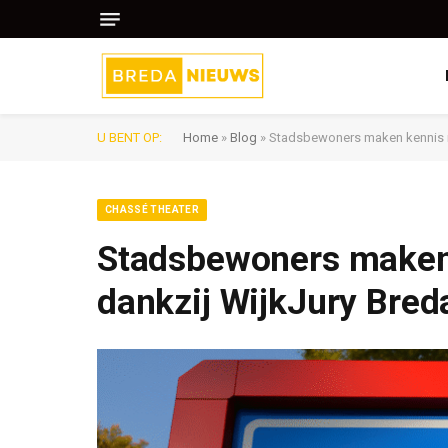
U BENT OP:
Home
»
Blog
»
Stadsbewoners maken kennis me
CHASSÉ THEATER
Stadsbewoners maken 
dankzij WijkJury Bred