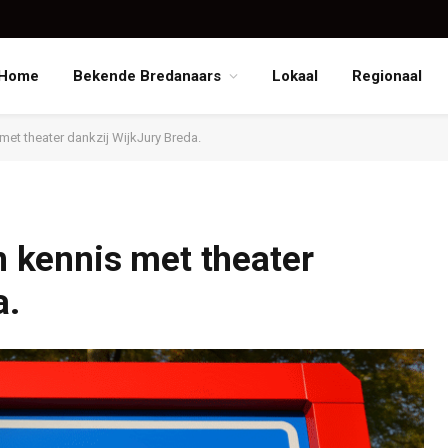
Home
Bekende Bredanaars
Lokaal
Regionaal
t theater dankzij WijkJury Breda.
kennis met theater
a.