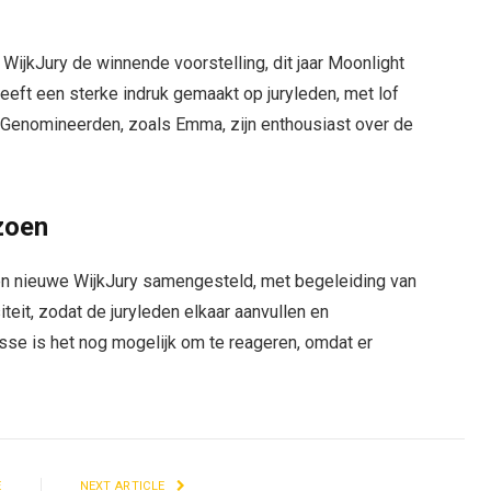
 WijkJury de winnende voorstelling, dit jaar Moonlight
eeft een sterke indruk gemaakt op juryleden, met lof
. Genomineerden, zoals Emma, zijn enthousiast over de
izoen
en nieuwe WijkJury samengesteld, met begeleiding van
iteit, zodat de juryleden elkaar aanvullen en
esse is het nog mogelijk om te reageren, omdat er
E
NEXT ARTICLE