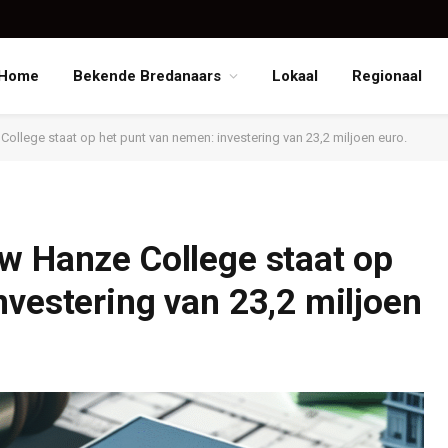
Home
Bekende Bredanaars
Lokaal
Regionaal
ollege staat op het punt van nemen: investering van 23,2 miljoen euro.
w Hanze College staat op
nvestering van 23,2 miljoen