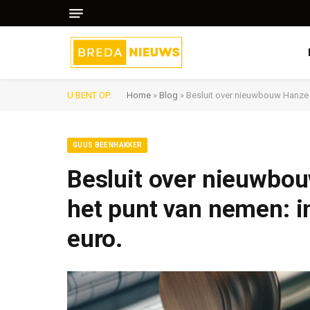
U BENT OP:
Home
»
Blog
»
Besluit over nieuwbouw Hanze C
GUUS BEENHAKKER
Besluit over nieuwbou
het punt van nemen: i
euro.