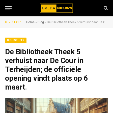
U BENT OP:
Home
»
Blog
»
De Bibliotheek Theek 5 verhuist naar De Cour in Terheijden; de officiële opening vindt plaats op 6 maart.
BIBLIOTHEEK
De Bibliotheek Theek 5
verhuist naar De Cour in
Terheijden; de officiële
opening vindt plaats op 6
maart.