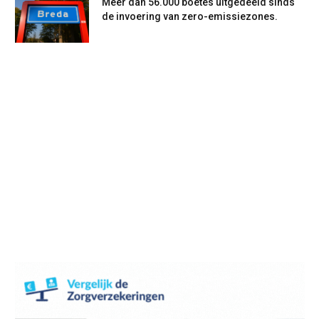
Meer dan 56.000 boetes uitgedeeld sinds
de invoering van zero-emissiezones.