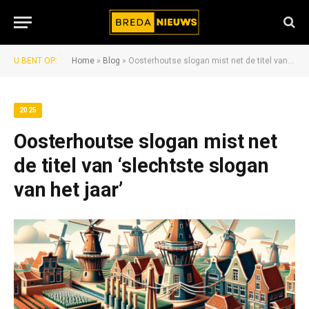
U BENT OP:
Home
»
Blog
»
Oosterhoutse slogan mist net de titel van ‘slechtste slogan van het jaar’
2025
Oosterhoutse slogan mist net
de titel van ‘slechtste slogan
van het jaar’