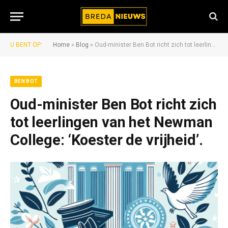
U BENT OP:
Home
»
Blog
»
Oud-minister Ben Bot richt zich tot leerlingen van het Newman College: ‘Koester de vrijheid’.
BEN BOT
Oud-minister Ben Bot richt zich
tot leerlingen van het Newman
College: ‘Koester de vrijheid’.