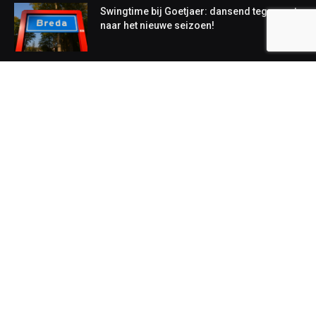
Swingtime bij Goetjaer: dansend tegemoet
naar het nieuwe seizoen!
NIEUWS
Lokaal
Regionaal
Landelijk
Copyright © 2026. Onderdeel van
We Talk
SEO