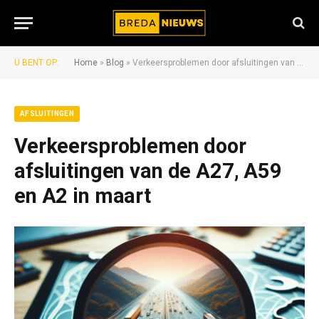
U BENT OP:
Home
»
Blog
»
Verkeersproblemen door afsluitingen van de A27, A59 en A2 in maart
AFSLUITINGEN
Verkeersproblemen door
afsluitingen van de A27, A59
en A2 in maart