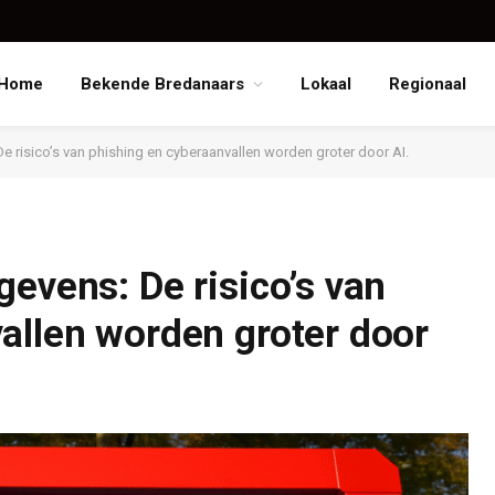
Home
Bekende Bredanaars
Lokaal
Regionaal
e risico’s van phishing en cyberaanvallen worden groter door AI.
evens: De risico’s van
allen worden groter door