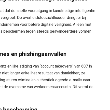
t dat de snelle vooruitgang in kunstmatige intelligentie
n vergroot. De overheidstoezichthouder dringt er bij
ondernemen voor betere digitale veiligheid. Alleen met
ens beschermen tegen steeds geavanceerdere vormen
es en phishingaanvallen
nzienlijke stijging van ‘account takeovers’, van 607 in
n niet langer enkel het resultaat van datalekken; ze
hing sturen criminelen authentiek ogende e-mails naar
 tot de overname van werknemersaccounts. Dit vormt de
le bescherming