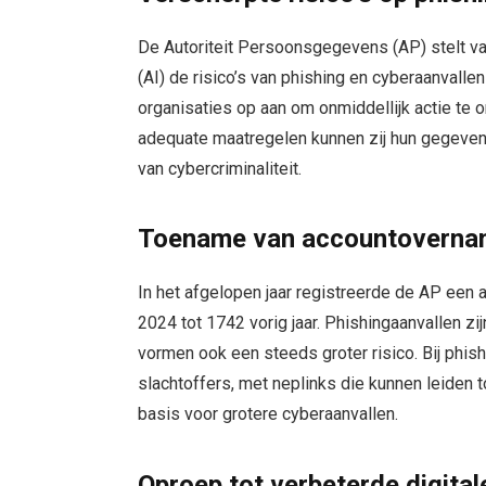
De Autoriteit Persoonsgegevens (AP) stelt vas
(AI) de risico’s van phishing en cyberaanvalle
organisaties op aan om onmiddellijk actie te 
adequate maatregelen kunnen zij hun gegev
van cybercriminaliteit.
Toename van accountovernam
In het afgelopen jaar registreerde de AP een aa
2024 tot 1742 vorig jaar. Phishingaanvallen zij
vormen ook een steeds groter risico. Bij phis
slachtoffers, met neplinks die kunnen leiden
basis voor grotere cyberaanvallen.
Oproep tot verbeterde digita