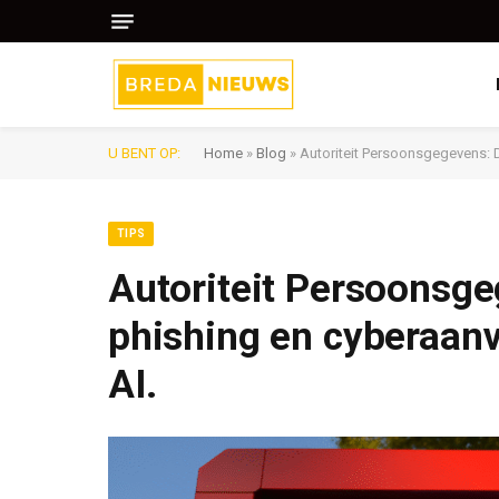
U BENT OP:
Home
»
Blog
»
Autoriteit Persoonsgegevens: D
TIPS
Autoriteit Persoonsgeg
phishing en cyberaanv
AI.