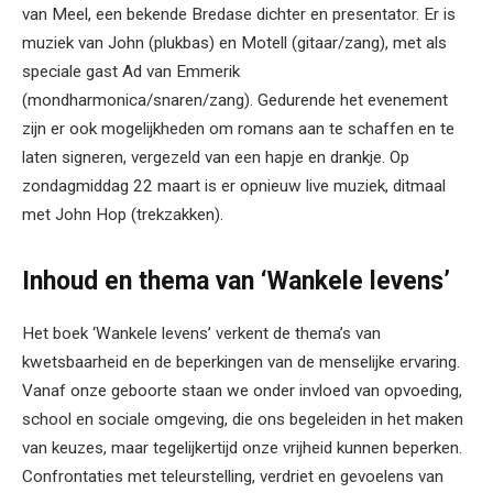
van Meel, een bekende Bredase dichter en presentator. Er is
muziek van John (plukbas) en Motell (gitaar/zang), met als
speciale gast Ad van Emmerik
(mondharmonica/snaren/zang). Gedurende het evenement
zijn er ook mogelijkheden om romans aan te schaffen en te
laten signeren, vergezeld van een hapje en drankje. Op
zondagmiddag 22 maart is er opnieuw live muziek, ditmaal
met John Hop (trekzakken).
Inhoud en thema van ‘Wankele levens’
Het boek ‘Wankele levens’ verkent de thema’s van
kwetsbaarheid en de beperkingen van de menselijke ervaring.
Vanaf onze geboorte staan we onder invloed van opvoeding,
school en sociale omgeving, die ons begeleiden in het maken
van keuzes, maar tegelijkertijd onze vrijheid kunnen beperken.
Confrontaties met teleurstelling, verdriet en gevoelens van