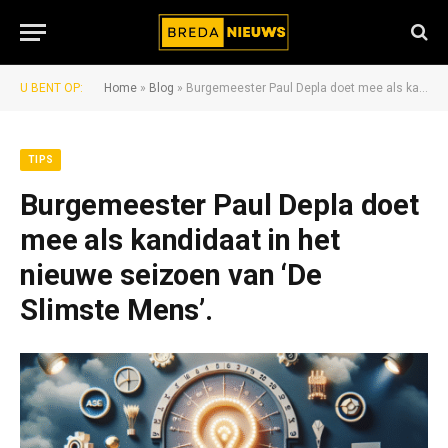
U BENT OP:
Home
»
Blog
»
Burgemeester Paul Depla doet mee als kandidaat in het nieuwe seizoen van ‘De Slimste Mens’.
TIPS
Burgemeester Paul Depla doet
mee als kandidaat in het
nieuwe seizoen van ‘De
Slimste Mens’.