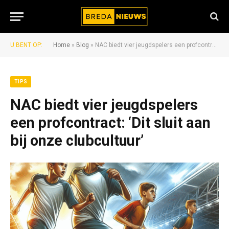
U BENT OP:
Home
»
Blog
»
NAC biedt vier jeugdspelers een profcontract: ‘Dit sluit aan bij onze clubcultuur’
TIPS
NAC biedt vier jeugdspelers
een profcontract: ‘Dit sluit aan
bij onze clubcultuur’