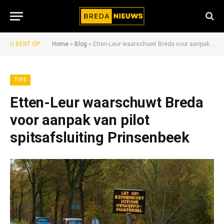
U BENT OP:
Home
»
Blog
»
Etten-Leur waarschuwt Breda voor aanpak van pilot spitsafsluiting Prinsenbeek
TIPS
Etten-Leur waarschuwt Breda
voor aanpak van pilot
spitsafsluiting Prinsenbeek