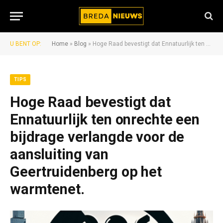
U BENT OP:
Home
»
Blog
»
Hoge Raad bevestigt dat Ennatuurlijk ten onrechte een bijdrage verlangde voor de aansluiting van Geertruidenberg op het warmtenet.
TIPS
Hoge Raad bevestigt dat
Ennatuurlijk ten onrechte een
bijdrage verlangde voor de
aansluiting van
Geertruidenberg op het
warmtenet.