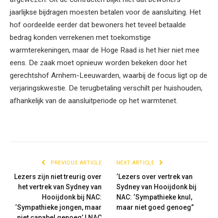
jaarlijkse bijdragen moesten betalen voor de aansluiting. Het
hof oordeelde eerder dat bewoners het teveel betaalde
bedrag konden verrekenen met toekomstige
warmterekeningen, maar de Hoge Raad is het hier niet mee
eens. De zaak moet opnieuw worden bekeken door het
gerechtshof Arnhem-Leeuwarden, waarbij de focus ligt op de
verjaringskwestie. De terugbetaling verschilt per huishouden,
afhankelijk van de aansluitperiode op het warmtenet.
PREVIOUS ARTICLE
NEXT ARTICLE
Lezers zijn niet treurig over
‘Lezers over vertrek van
het vertrek van Sydney van
Sydney van Hooijdonk bij
Hooijdonk bij NAC:
NAC: ‘Sympathieke knul,
‘Sympathieke jongen, maar
maar niet goed genoeg”
niet capabel genoeg’ | NAC