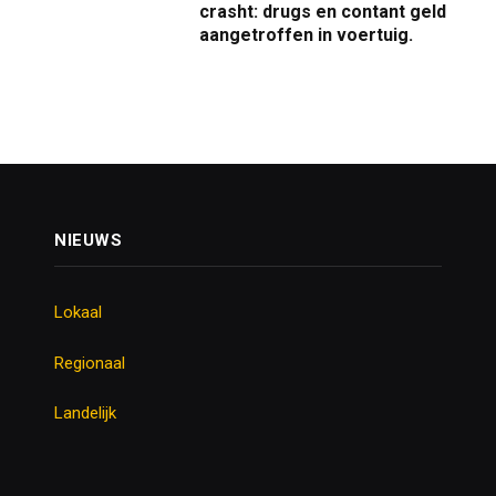
crasht: drugs en contant geld
aangetroffen in voertuig.
NIEUWS
Lokaal
Regionaal
Landelijk