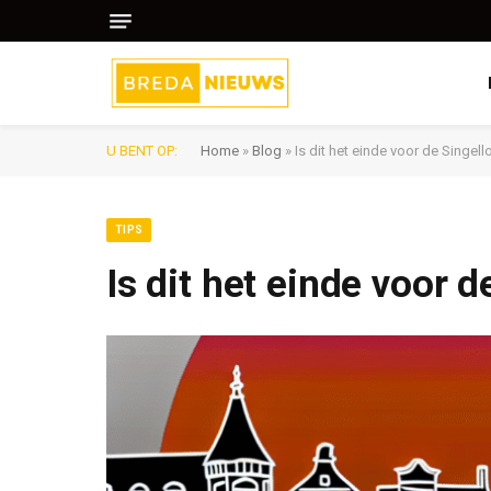
U BENT OP:
Home
»
Blog
»
Is dit het einde voor de Singel
TIPS
Is dit het einde voor 