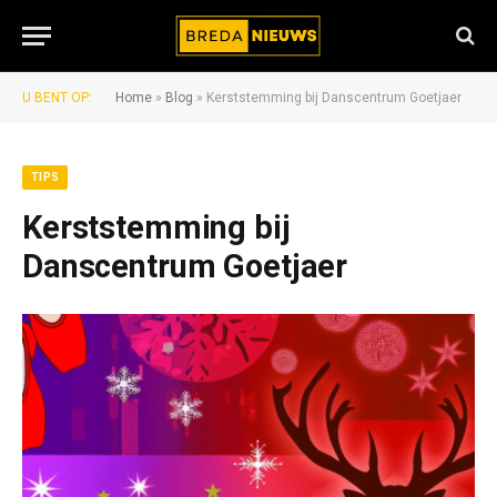
U BENT OP:
Home
»
Blog
»
Kerststemming bij Danscentrum Goetjaer
TIPS
Kerststemming bij
Danscentrum Goetjaer