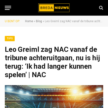
U BENT OP:
Home
»
Blog
»
Leo Greiml zag NAC vanaf de tribune achteruitgaan, nu is hij terug: ‘Ik had langer kunnen spelen’ | NAC
TIPS
Leo Greiml zag NAC vanaf de
tribune achteruitgaan, nu is hij
terug: ‘Ik had langer kunnen
spelen’ | NAC