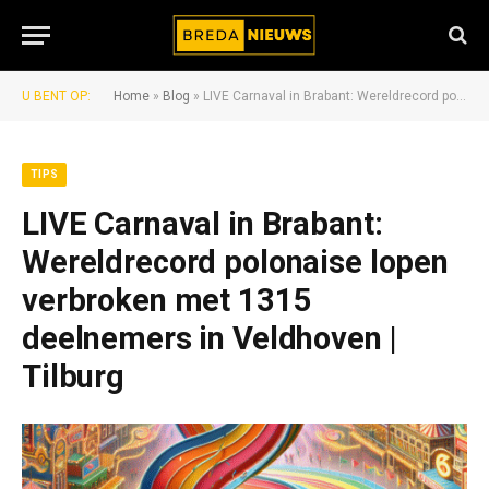
U BENT OP:
Home
»
Blog
»
LIVE Carnaval in Brabant: Wereldrecord polonaise lopen verbroken met 1315 deelnemers in Veldhoven | Tilburg
TIPS
LIVE Carnaval in Brabant:
Wereldrecord polonaise lopen
verbroken met 1315
deelnemers in Veldhoven |
Tilburg