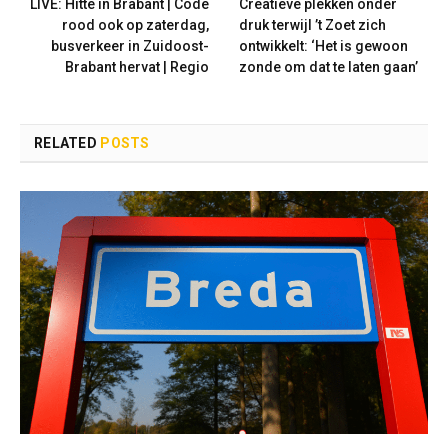
LIVE: Hitte in Brabant | Code
Creatieve plekken onder
rood ook op zaterdag,
druk terwijl ’t Zoet zich
busverkeer in Zuidoost-
ontwikkelt: ‘Het is gewoon
Brabant hervat | Regio
zonde om dat te laten gaan’
RELATED
POSTS