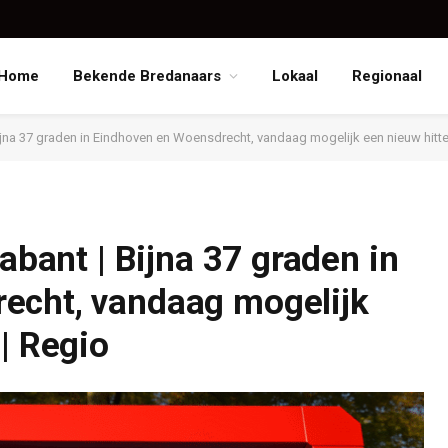
Home
Bekende Bredanaars
Lokaal
Regionaal
 Bijna 37 graden in Eindhoven en Woensdrecht, vandaag mogelijk een nieuw hitt
rabant | Bijna 37 graden in
echt, vandaag mogelijk
| Regio