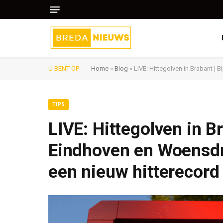
U BENT OP:
Home
»
Blog
»
LIVE: Hittegolven in Brabant |
TIPS
LIVE: Hittegolven in B
Eindhoven en Woensdr
een nieuw hitterecord 