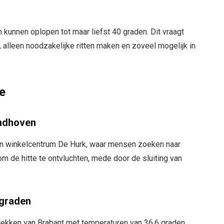
 kunnen oplopen tot maar liefst 40 graden. Dit vraagt
alleen noodzakelijke ritten maken en zoveel mogelijk in
te
indhoven
 in winkelcentrum De Hurk, waar mensen zoeken naar
om de hitte te ontvluchten, mede door de sluiting van
 graden
ekken van Brabant met temperaturen van 36,6 graden