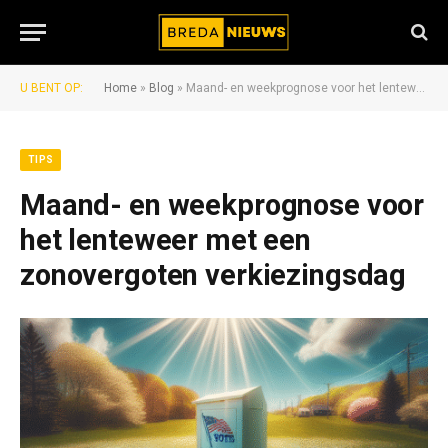
U BENT OP:
Home
»
Blog
»
Maand- en weekprognose voor het lenteweer met een zonovergoten verkiezingsdag
TIPS
Maand- en weekprognose voor
het lenteweer met een
zonovergoten verkiezingsdag