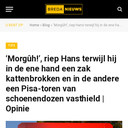
U BENT OP:
Home
»
Blog
»
‘Morgûh!’, riep Hans terwijl hij in de ene hand een zak kattenbrokken en in de andere een Pisa-toren van schoenendozen vasthield | Opinie
TIPS
‘Morgûh!’, riep Hans terwijl hij
in de ene hand een zak
kattenbrokken en in de andere
een Pisa-toren van
schoenendozen vasthield |
Opinie