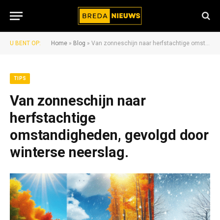
U BENT OP:
Home
»
Blog
»
Van zonneschijn naar herfstachtige omstandigheden, gevolgd door winterse neerslag.
TIPS
Van zonneschijn naar
herfstachtige
omstandigheden, gevolgd door
winterse neerslag.