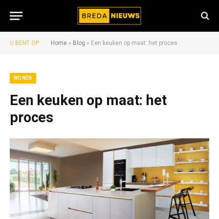
U BENT OP:
Home
»
Blog
»
Een keuken op maat: het proces
WONEN
Een keuken op maat: het
proces