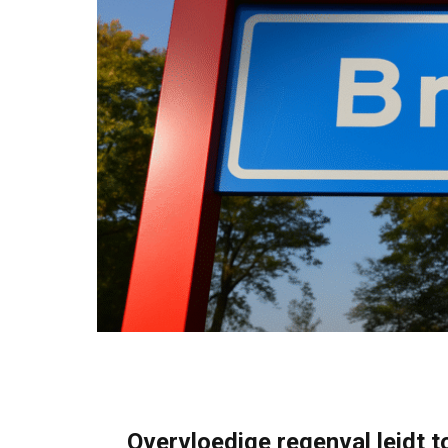
Overvloedige regenval leidt t