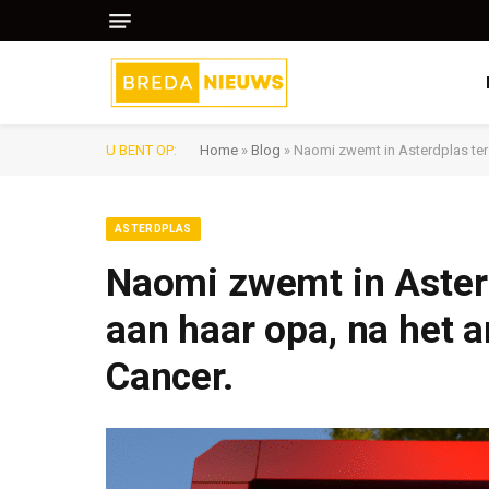
U BENT OP:
Home
»
Blog
»
Naomi zwemt in Asterdplas ter 
ASTERDPLAS
Naomi zwemt in Aster
aan haar opa, na het 
Cancer.