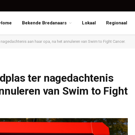
Home
Bekende Bredanaars
Lokaal
Regionaal
nagedachtenis aan haar opa, na het annuleren van Swim to Fight Cancer.
dplas ter nagedachtenis
annuleren van Swim to Fight